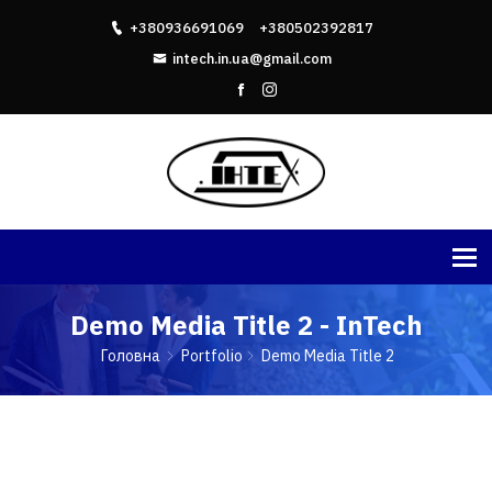
+380936691069
+380502392817
intech.in.ua@gmail.com
Demo Media Title 2 - InTech
Головна
Portfolio
Demo Media Title 2