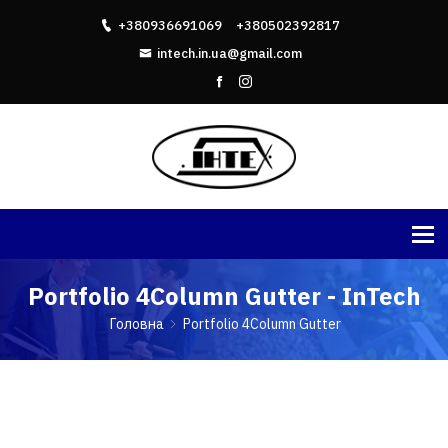
+380936691069
+380502392817
intech.in.ua@gmail.com
Portfolio 4Column Gutter - InTech
Головна
Portfolio 4Column Gutter