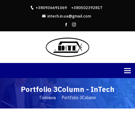
+380936691069
+380502392817
intech.in.ua@gmail.com
Portfolio 3Column - InTech
Головна
Portfolio 3Column