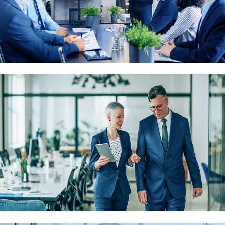
Demo Media Title 2
UX Research
Web Design
Demo Media Title 3
Branding
UX Research