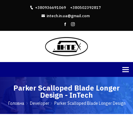
+380936691069
+380502392817
intech.in.ua@gmail.com
Parker Scalloped Blade Longer
Design - InTech
Головна
Developer
Parker Scalloped Blade Longer Design