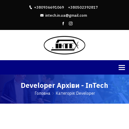
+380936691069
+380502392817
intech.in.ua@gmail.com
Developer Архіви - InTech
Головна
Категорія: Developer